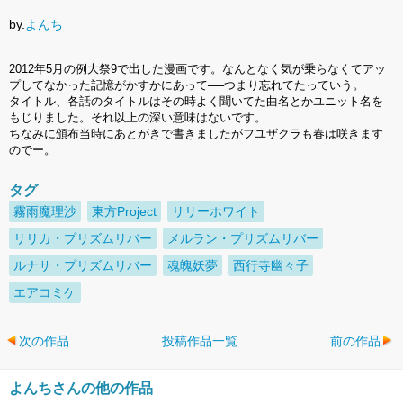
by.
よんち
2012年5月の例大祭9で出した漫画です。なんとなく気が乗らなくてアッ
プしてなかった記憶がかすかにあって──つまり忘れてたっていう。
タイトル、各話のタイトルはその時よく聞いてた曲名とかユニット名を
もじりました。それ以上の深い意味はないです。
ちなみに頒布当時にあとがきで書きましたがフユザクラも春は咲きます
のでー。
タグ
霧雨魔理沙
東方Project
リリーホワイト
リリカ・プリズムリバー
メルラン・プリズムリバー
ルナサ・プリズムリバー
魂魄妖夢
西行寺幽々子
エアコミケ
次の作品
投稿作品一覧
前の作品
よんちさんの他の作品