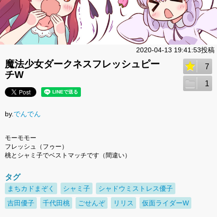
2020-04-13 19:41:53投稿
魔法少女ダークネスフレッシュピー
7
チW
1
by.
でんでん
モーモモー
フレッシュ（フゥー）
桃とシャミ子でベストマッチです（間違い）
タグ
まちカドまぞく
シャミ子
シャドウミストレス優子
吉田優子
千代田桃
ごせんぞ
リリス
仮面ライダーW