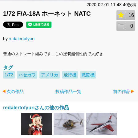
2020-02-01 11:48:40投稿
1/72 F/A-18A ホーネット NATC
16
0
by.
redalertofyuri
普通のストレート組みです、この塗装超個性的で大好き
タグ
1/72
ハセガワ
アメリカ
飛行機
戦闘機
次の作品
投稿作品一覧
前の作品
redalertofyuriさんの他の作品