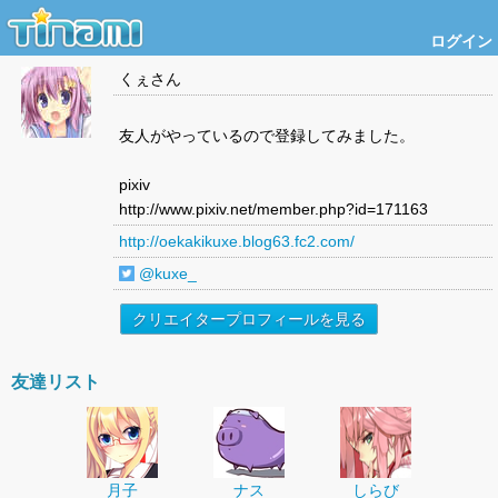
ログイン
くぇ
さん
友人がやっているので登録してみました。
pixiv
http://www.pixiv.net/member.php?id=171163
http://oekakikuxe.blog63.fc2.com/
@kuxe_
クリエイタープロフィールを見る
友達リスト
月子
ナス
しらび