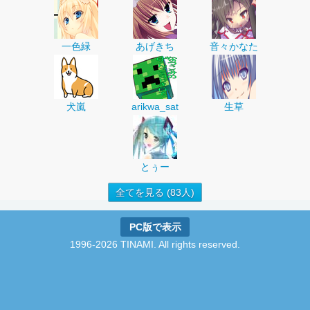
一色緑
あげきち
音々かなた
犬嵐
arikwa_sat
生草
とぅー
全てを見る (83人)
PC版で表示
1996-2026 TINAMI. All rights reserved.