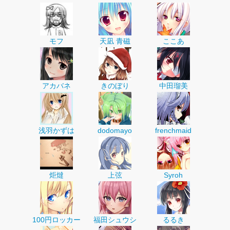
モフ
天凪 青磁
ここあ
アカバネ
きのぼり
中田瑠美
浅羽かずは
dodomayo
frenchmaid
炬燵
上弦
Syroh
100円ロッカー
福田シュウシ
るるき