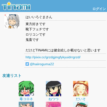
ログイン
はいいろぐま
さん
東方好きです
靴下フェチです
ロリコンです
鬼畜です
だけどTINAMIには健全絵しか載せないと思います
http://pixiv.cc/grzdgjmgfykyuidrrgrzd/
@haiiroguma22
友達リスト
毒コロネ
ねつつ
だいそ