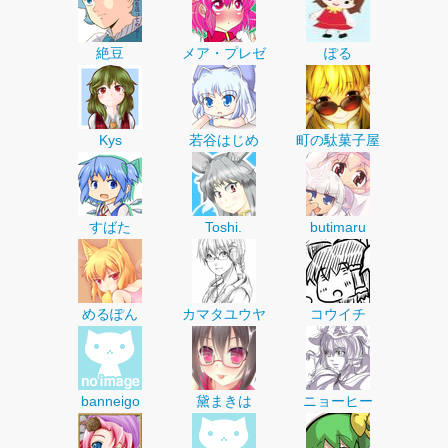
絶豆
メア・プレゼ
ぽる
Kys
若谷はじめ
町の駄菓子屋
すばた
Toshi.
butimaru
めるぽん
カマタユウヤ
コウイチ
banneigo
黛まきは
ニョーヒー