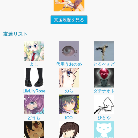
支援履歴を見る
友達リスト
よし
代用うおのめ
とるぺぇど
LilyLilyRose
のら
ダテナオト
どうも
ICO
ひとや