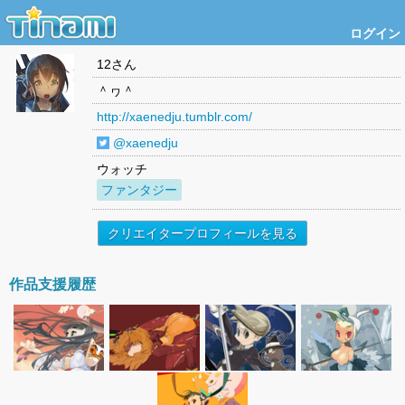
ログイン
12
さん
＾ヮ＾
http://xaenedju.tumblr.com/
@xaenedju
ウォッチ
ファンタジー
クリエイタープロフィールを見る
作品支援履歴