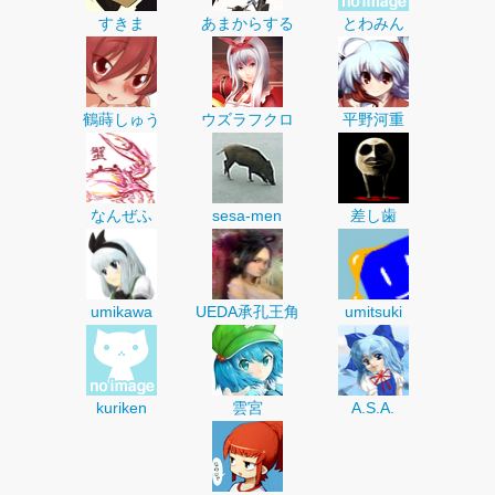
すきま
あまからする
とわみん
鶴蒔しゅう
ウズラフクロ
平野河重
なんぜふ
sesa-men
差し歯
umikawa
UEDA承孔王角
umitsuki
kuriken
雲宮
A.S.A.