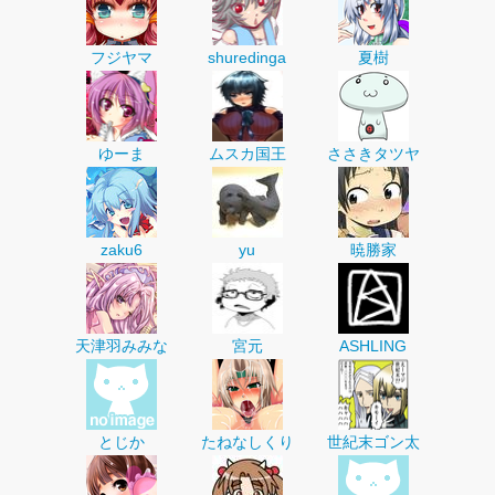
フジヤマ
shuredinga
夏樹
ゆーま
ムスカ国王
ささきタツヤ
zaku6
yu
暁勝家
天津羽みみな
宮元
ASHLING
とじか
たねなしくり
世紀末ゴン太