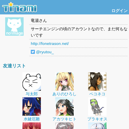
ログイン
竜湯
さん
サーチエンジンの頃のアカウントなので、まだ何もな
いです
http://fonetrason.net/
@ryutou_
友達リスト
与太郎
ありのひろし
ペコネコ
水鍵厄雛
アカツキヒト
ブラキオス