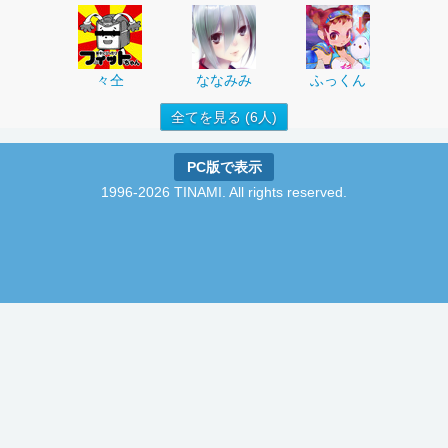
々仝
ななみみ
ふっくん
全てを見る (6人)
PC版で表示
1996-2026 TINAMI. All rights reserved.