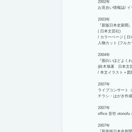
2002年
お見合い情報誌/ 
2003年
『新版日本史新聞』
( 日本文芸社)
/ カラーページ [ 日
人物カット (フルカラ
2004年
『面白いほどよく
(鈴木旭著 日本文芸
/ 本文イラスト＋
2007年
ライブコンサート
チラシ・はがき作
2007年
office 音符 oto
2007年
『新装版日本史新