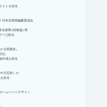
イラストを担当
/ 日本史新聞編纂委員会
本史新聞 (特集版) 用
ー) ]担当
わかる戦国史』
社)
図版作成を担当
（中川五郎）の
成を担当
nofu ホームページデザイン
聞』