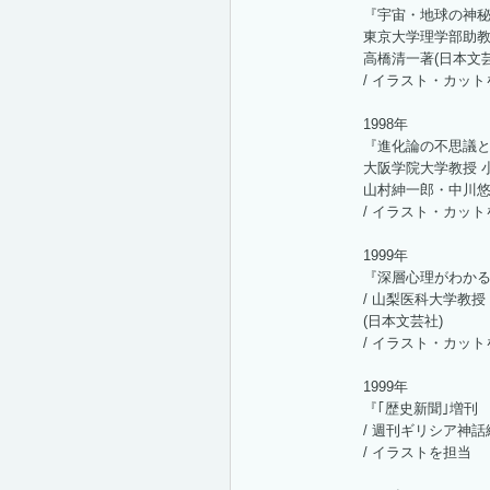
『宇宙・地球の神
東京大学理学部助教
高橋清一著(日本文芸
/ イラスト・カッ
1998年
『進化論の不思議
大阪学院大学教授 
山村紳一郎・中川悠
/ イラスト・カッ
1999年
『深層心理がわか
/ 山梨医科大学教
(日本文芸社)
/ イラスト・カッ
1999年
『｢歴史新聞｣増刊
/ 週刊ギリシア神話
/ イラストを担当