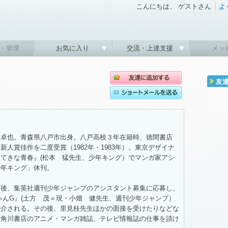
こんにちは、 ゲストさん
よ
・管理
お気に入り
交流・上達支援
メッ
友
 卓也。青森県八戸市出身。八戸高校３年在籍時、徳間書店
新人賞佳作を二度受賞（1982年・1983年）。東京デザイナ
てきな青春』(松本 猛先生、少年キング）でマンガ家アシ
少年キング」休刊。
刊後、集英社週刊少年ジャンプのアシスタント募集に応募し、
ちゃんG』(土方 茂＝現・小畑 健先生、週刊少年ジャンプ）
紹介される。その後、里見桂先生ほかの面接を受けたりなどな
、角川書店のアニメ・マンガ雑誌、テレビ情報誌の仕事を請け