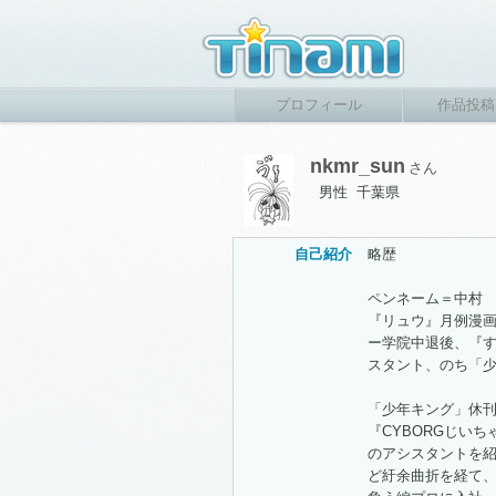
プロフィール
作品投稿
nkmr_sun
さん
男性 千葉県
自己紹介
略歴
ペンネーム＝中村
『リュウ』月例漫画
ー学院中退後、『す
スタント、のち「
「少年キング」休
『CYBORGじい
のアシスタントを
ど紆余曲折を経て