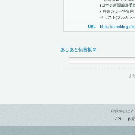
(日本史新聞編纂委員
/ 巻頭カラー特集
イラスト(フルカラ
URL
https://ameblo.jp/n
あしあと伝言板
ま
TINAMIとは？
API
作家