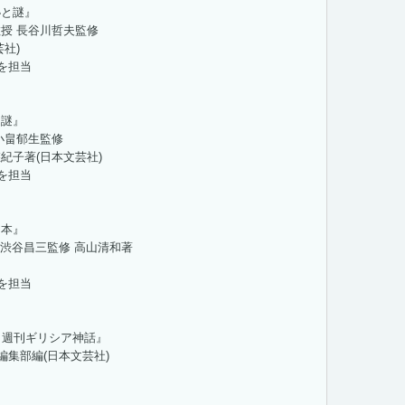
秘と謎』
授 長谷川哲夫監修
社)
トを担当
と謎』
小畠郁生監修
紀子著(日本文芸社)
トを担当
る本』
授 渋谷昌三監修 高山清和著
トを担当
 週刊ギリシア神話』
編集部編(日本文芸社)