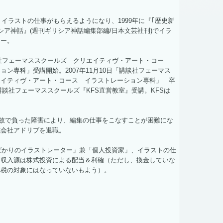
。
画、イラストの仕事がもらえるようになり、1999年に『｢歴史新
シア神話』(週刊ギリシア神話編集部編/日本文芸社刊)でイラ
ュー。
講談社フェーマススクールズ クリエイティヴ・アート・コー
ョン専科」受講開始。2007年11月10日「講談社フェーマス
エイティヴ・アート・コース イラストレーション専科」 卒
～講談社フェーマススクールズ『KFS直営教室』受講。KFSは
通事故で負った障害により、編集の仕事をこなすことが困難にな
株式会社アドリブを退職。
名ばかりのイラストレーター」兼「個人投資家」、イラストの仕
な収入源は株式投資による配当＆利確（ただし、換金していな
課税の対象にはなっていないもよう）。