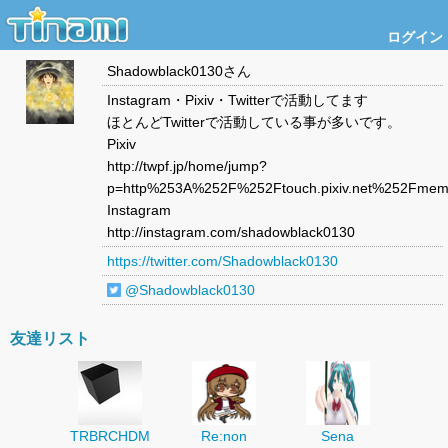
ログイン
Shadowblack0130
さん
Instagram・Pixiv・Twitterで活動してます
ほとんどTwitterで活動している事が多いです。
Pixiv
http://twpf.jp/home/jump?
p=http%253A%252F%252Ftouch.pixiv.net%252Fme
Instagram
http://instagram.com/shadowblack0130
https://twitter.com/Shadowblack0130
@Shadowblack0130
友達リスト
TRBRCHDM
Re:non
Sena