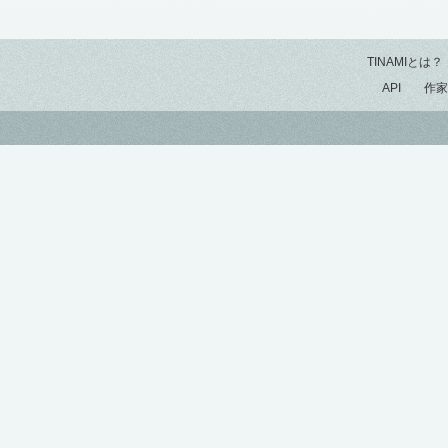
TINAMIとは？
API
作家