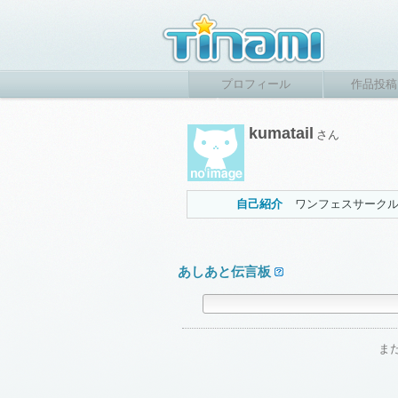
プロフィール
作品投稿
kumatail
さん
自己紹介
ワンフェスサーク
あしあと伝言板
ま