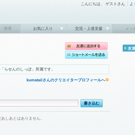
こんにちは、 ゲストさん
よ
・管理
お気に入り
交流・上達支援
メッ
友
ル「らせんのしっぽ」所属です。
kumatailさんのクリエイタープロフィールへ
だあしあとはありません。