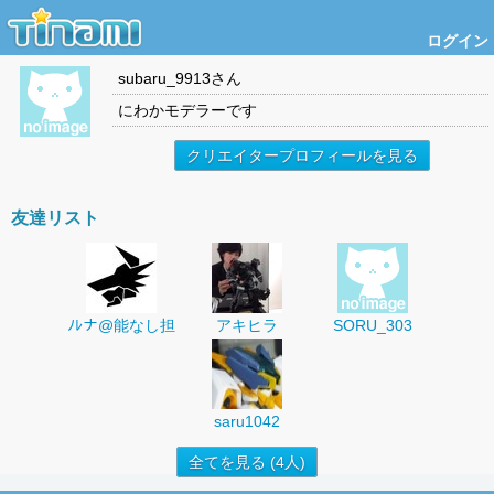
ログイン
subaru_9913
さん
にわかモデラーです
クリエイタープロフィールを見る
友達リスト
ﾉﾚナ@能なし担
アキヒラ
SORU_303
saru1042
全てを見る (4人)