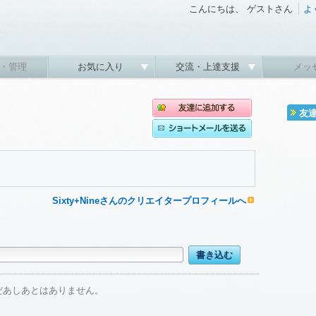
こんにちは、 ゲストさん
よ
・管理
お気に入り
交流・上達支援
メッ
友
Sixty+Nineさんのクリエイタープロフィールへ
だあしあとはありません。