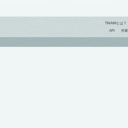
TINAMIとは？
API
作家