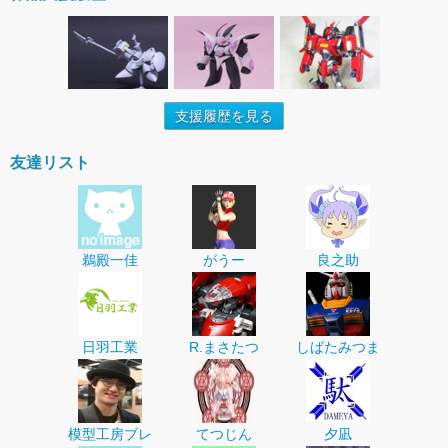
支援履歴を見る
友達リスト
鵜殿一佳
がうー
良之助
日羽工業
R.まさたつ
しばたみつま
模型工房ブレ
てつじん
夕凪