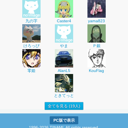
九の字
Caster4
yama823
けろっぴ
やま
Ｐ銀
零姫
AlanL5
KouFlag
ときてっと
全てを見る (19人)
PC版で表示
1996-2026 TINAMI. All rights reserved.