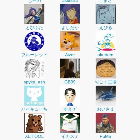
じーの
akitsura
こまさ
とびぶた
よしたか
えびる
ブルーレット
Aizer
okunom
spyke_ash
GB99
ぢごく工場
ハイキューち
すえぞ
おいさま
XLITOOL
イカスミ
FuMa