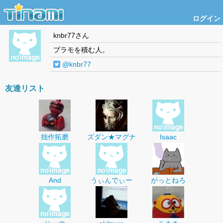
ログイン
knbr77
さん
プラモを積む人。
@knbr77
友達リスト
拙作拓磨
ズダン★マグナ
Isaac
And
うぃんでぃー
がっとねろ