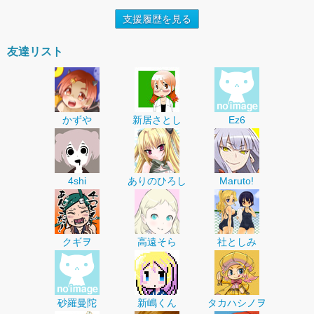
支援履歴を見る
友達リスト
かずや
新居さとし
Ez6
4shi
ありのひろし
Maruto!
クギヲ
高遠そら
社としみ
砂羅曼陀
新嶋くん
タカハシノヲ