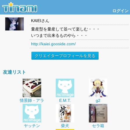
ログイン
KAIEI
さん
量産型を量産して並べて楽しむ・・・
いつまで出来るものやら・・・
http://kaiei.gooside.com/
クリエイタープロフィールを見る
友達リスト
情景師・アラ
E.M.T.
g2
ヤッチン
柴犬
セラ箱