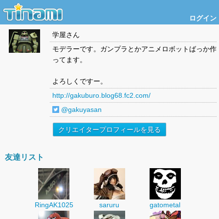
ログイン
学屋
さん
モデラーです。ガンプラとかアニメロボットばっか作
ってます。
よろしくですー。
http://gakuburo.blog68.fc2.com/
@gakuyasan
クリエイタープロフィールを見る
友達リスト
RingAK1025
saruru
gatometal