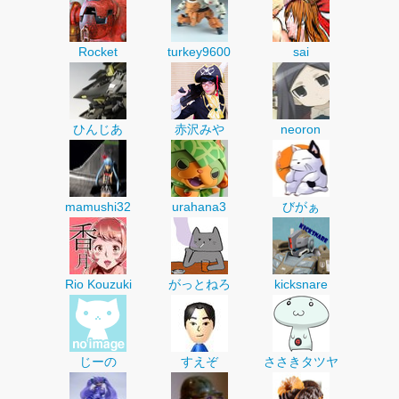
Rocket
turkey9600
sai
ひんじあ
赤沢みや
neoron
mamushi32
urahana3
びがぁ
Rio Kouzuki
がっとねろ
kicksnare
じーの
すえぞ
ささきタツヤ