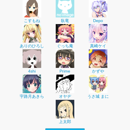
こすもね
臥竜
Depo
ありのひろし
ぐっち庵
真崎ケイ
4shi
Prime
かずや
宇路月あきら
オヤヂ
うさ城 まに
上太郎