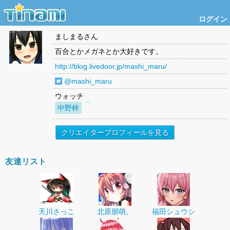
ログイン
ましまる
さん
百合とかメガネとか大好きです。
http://blog.livedoor.jp/mashi_maru/
@mashi_maru
ウォッチ
中野梓
クリエイタープロフィールを見る
友達リスト
天川さっこ
北原朋萌。
福田シュウシ