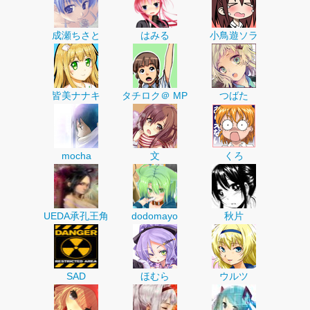
成瀬ちさと
はみる
小鳥遊ソラ
皆美ナナキ
タチロク＠ MP
つばた
mocha
文
くろ
UEDA承孔王角
dodomayo
秋片
SAD
ほむら
ウルツ