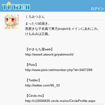
ログイン
くろみつ
さん
まったり絵描き。
黒蜜きな子名義で東方projectをメインにあれこれ。
けもみみは正義。
【やきもち屋web】
http://www4.atword.jp/yakimochi/
【Pixiv】
http://www.pixiv.net/member.php?id=3407288
【Twitter】
http://twitter.com/96_33
【Circle.ms】
http://c10006835.circle.ms/oc/CircleProfile.aspx