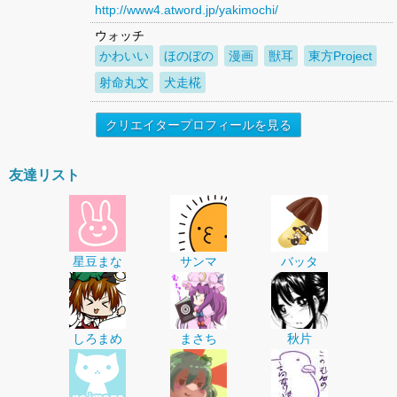
http://www4.atword.jp/yakimochi/
ウォッチ
かわいい
ほのぼの
漫画
獣耳
東方Project
射命丸文
犬走椛
クリエイタープロフィールを見る
友達リスト
星豆まな
サンマ
バッタ
しろまめ
まさち
秋片