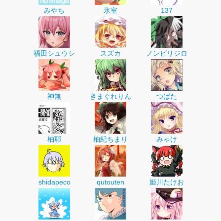
みやち
氷室
137
福田シュウシ
スズカ
ノンビリジロ
神無
きまぐれりん
つばた
柚耶
柚紀ちまり
みゃけ
shidapeco
qutouten
姫川たけお