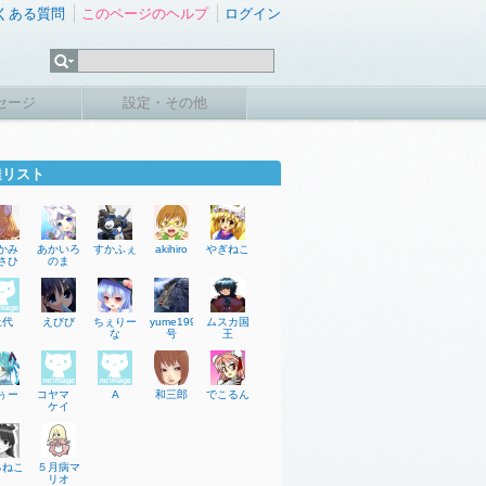
くある質問
このページのヘルプ
ログイン
このページの使い方を
ご案内します！
セージ
設定・その他
達リスト
かみ
あかいろ
すかふぇ
akihiro
やぎねこ
さひ
のま
上代
えびび
ちぇりー
yume1992
ムスカ国
な
号
王
ぅー
コヤマ
A
和三郎
でこるん
ケイ
ろねこ
５月病マ
リオ