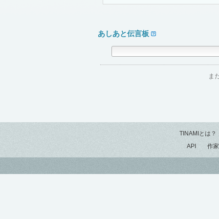
あしあと伝言板
ま
TINAMIとは？
API
作家