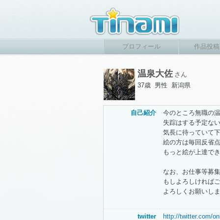
プロフィール
作品投稿
温泉大佐
さん
37歳 男性 新潟県
自己紹介
今のところ無職の温
失踪はする予定な
気長に待っていて下
絵の方は毎回反省
もっと絵が上達で
なお、お仕事等募
もしよろしければ
よろしくお願いし
twitter
http://twitter.com/o