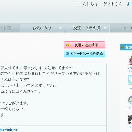
こんにちは、 ゲストさん
よ
・管理
お気に入り
交流・上達支援
メッ
友
泉大佐です。毎日少しずつ絵描いてます~
た
ま
いのでもし私の絵を期待してくださっている方がいるならば、
されば幸いです^^
点ばっかり上げって来ますけどね；
きるように日々精進です。
集中でございます。
と
ご一報ください。
ます。
く
nnsenntaisa