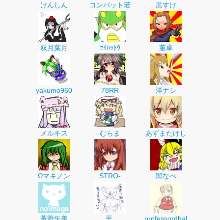
けんしん
コンバット若
黒すけ
双月葉月
ｾｲﾊｯﾄｳ
董卓
yakumo960
78RR
洋ナシ
メルキス
むらま
あずまたけし
Ωマキノン
STRO-
闇なべ
蒼野矢美
平.
professordhal