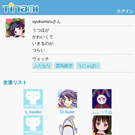
ログイン
syukumizu
さん
うつほが
かわいくて
いきるのが
つらい
ウォッチ
ふたなり
霊烏路空
うにゅぱい
友達リスト
s_kasiko
D-Suke
ふふってゐ