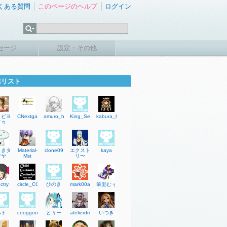
くある質問
このページのヘルプ
ログイン
セージ
設定・その他
達リスト
ヨピヨ
CNextgate
amuro_h
King_SeungH
kabura_kk
ドゥ
さきタ
Material-
clone09
エクスト
kaya
ツヤ
Mst
リ〜
ctry
circle_CGC
ひのき
mark00ac
筆里むぅ
ハト
cooggoo
とぅー
atelierdropd2
いつき