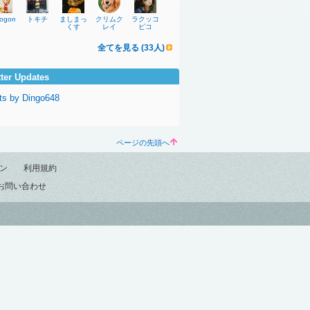
mogomahu
トキチ
ましまっ
クリムク
ラクッコ
くす
レイ
ピコ
全てを見る (33人)
tter Updates
ts by Dingo648
ページの先頭へ
ン
利用規約
お問い合わせ