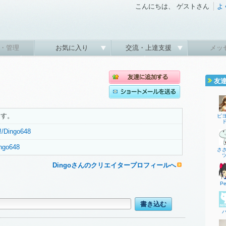
こんにちは、 ゲストさん
よ
・管理
お気に入り
交流・上達支援
メッ
友
ます。
ピ
#!/Dingo648
ingo648
さ
Dingoさんのクリエイタープロフィールへ
Pe