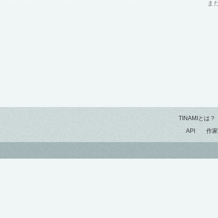
ま
TINAMIとは？
API
作家