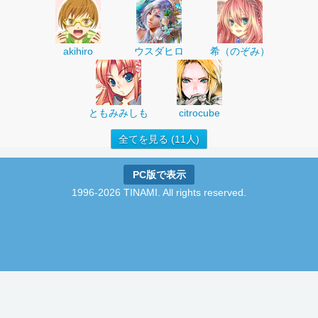
akihiro
ウスダヒロ
希（のぞみ）
ともみみしも
citrocube
全てを見る (11人)
PC版で表示
1996-2026 TINAMI. All rights reserved.