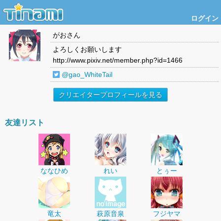
ログイン
がお
さん
よろしくお願いします
http://www.pixiv.net/member.php?id=1466
@gao_WhiteTail
クリエイタープロフィールを見る
友達リスト
ななひめ
れい
とぅー
竜太
萩原音泉
フジヤマ