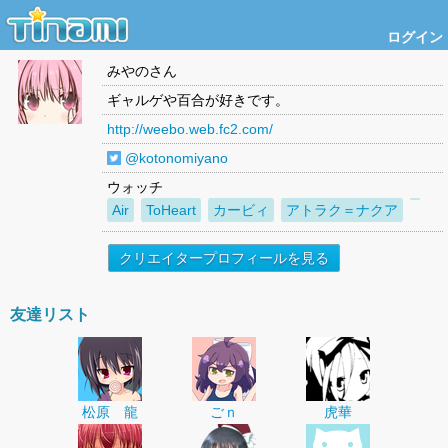
ログイン
みやの
さん
ギャルゲや百合が好きです。
http://weebo.web.fc2.com/
@kotonomiyano
ウォッチ
Air
ToHeart
カービィ
アトラク＝ナクア
クリエイタープロフィールを見る
友達リスト
松原 龍
ごｎ
虎華