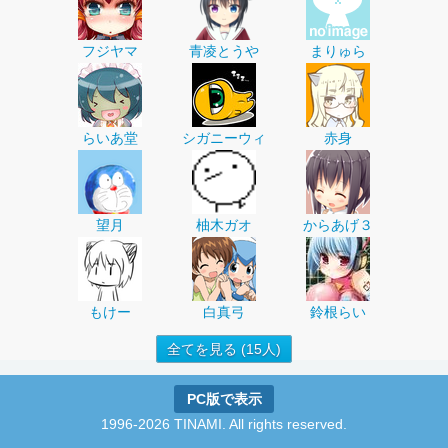
フジヤマ
青凌とうや
まりゅら
らいあ堂
シガニーウィ
赤身
望月
柚木ガオ
からあげ３
もけー
白真弓
鈴根らい
全てを見る (15人)
PC版で表示
1996-2026 TINAMI. All rights reserved.