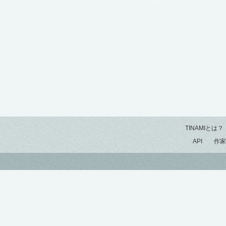
TINAMIとは？
API
作家