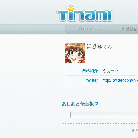
プロフィール
作品投稿
にきゅ
さん
自己紹介
うぇーい
twitter
http://twitter.com/n
あしあと伝言板
ま