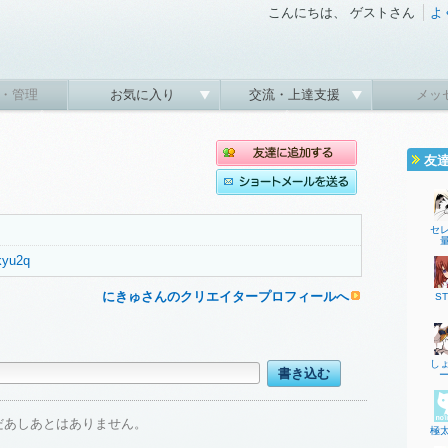
こんにちは、 ゲストさん
よ
・管理
お気に入り
交流・上達支援
メッ
友
セ
ikyu2q
にきゅさんのクリエイタープロフィールへ
ST
し
ー
だあしあとはありません。
極