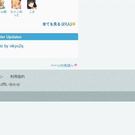
〜ム粉
ちゃこめ
こさ
っと
全てを見る (23人)
tter Updates
ts by nikyu2q
ページの先頭へ
ン
利用規約
お問い合わせ