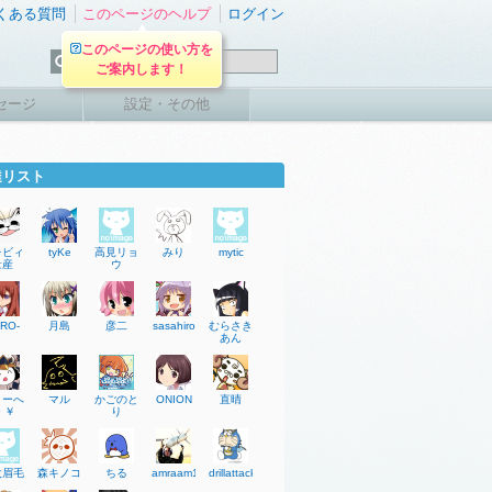
くある質問
このページのヘルプ
ログイン
このページの使い方を
ご案内します！
セージ
設定・その他
達リスト
レビィ
tyKe
高見リョ
みり
mytic
量産
ウ
RO-
月島
彦二
sasahiro
むらさき
あん
ょーへ
マル
かごのと
ONION
直晴
 ￥
り
太眉毛
森キノコ
ちる
amraam120c
drillattacker