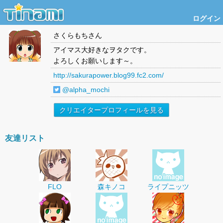
ログイン
さくらもち
さん
アイマス大好きなヲタクです。
よろしくお願いします～。
http://sakurapower.blog99.fc2.com/
@alpha_mochi
クリエイタープロフィールを見る
友達リスト
FLO
森キノコ
ライプニッツ