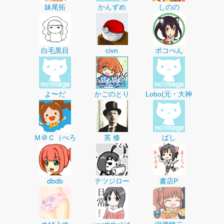
妹尾拓
かんずめ
しのの
白毛黒目
civn
ポコぺん
よ〜だ
かごのとり
Lobo(元・大神
Ｍ＠Ｃ（べろ
英 修
ばし
dbdb
テツジロー
書店P