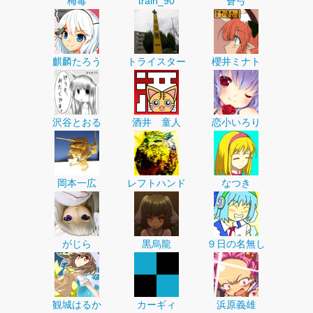
梅毒
train_90
蒼弓
麒麟たろう
トライスター
櫻井ミナト
沢谷とおる
酒井 童人
恋小いろり
岡本一広
レフトハンド
なつき
がじら
黒烏龍
９日の名無し
観城はるか
カーギィ
浜原義雄