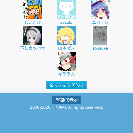
しいたけ
sesela
ニジデン
不知火ツバサ
山本ダン
sousuke
ギララム
全てを見る (65人)
PC版で表示
1996-2026 TINAMI. All rights reserved.