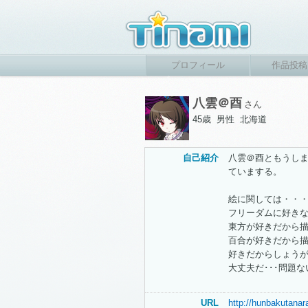
プロフィール
作品投稿
八雲＠酉
さん
45歳 男性 北海道
自己紹介
八雲＠酉ともうし
ていまする。
絵に関しては・・
フリーダムに好き
東方が好きだから描
百合が好きだから描
好きだからしょう
大丈夫だ･･･問題な
URL
http://hunbakutanar