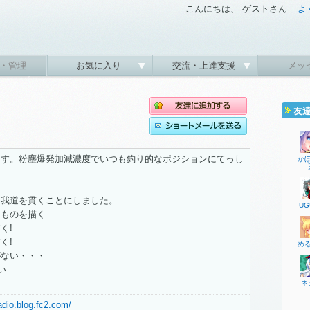
こんにちは、 ゲストさん
よ
・管理
お気に入り
交流・上達支援
メッ
友
ます。粉塵爆発加減濃度でいつも釣り的なポジションにてっし
か
・我道を貫くことにしました。
UG
なものを描く
く!
く!
め
がない・・・
い
ネ
adio.blog.fc2.com/