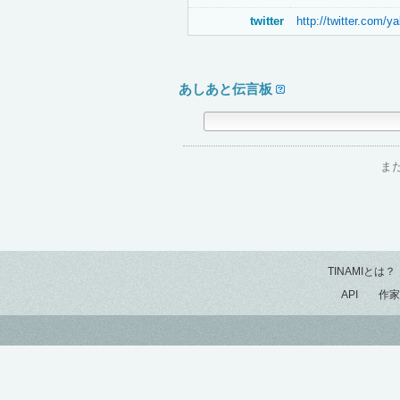
twitter
http://twitter.com/y
あしあと伝言板
ま
TINAMIとは？
API
作家