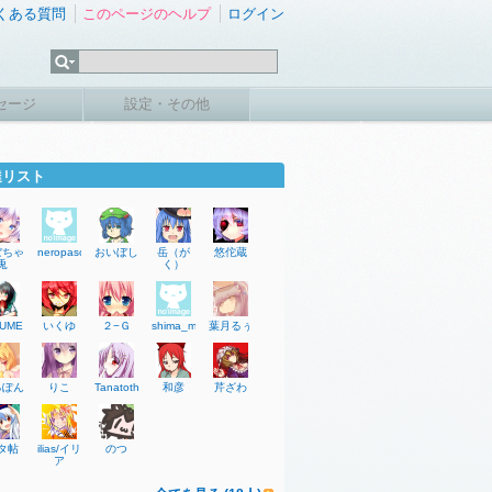
くある質問
このページのヘルプ
ログイン
セージ
設定・その他
達リスト
ぼちゃ
neropaso
おいぼし
岳（が
悠佗蔵
兎
く）
UME
いくゆ
２−Ｇ
shima_majin
葉月るぅ
るぽん
りこ
Tanatoth
和彦
芹ざわ
タ帖
ilias/イリ
のつ
ア