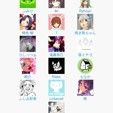
ふみり
tkt
Ryhoyo
桃色 椿
7
焼き鳥ちゃん
りしっつぁ
遠藤辰己
葵イチゴ
眠介
Raka
もなか
ふしみ彩香
Lintaroid
唯