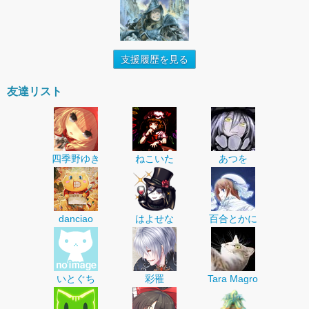
支援履歴を見る
友達リスト
四季野ゆき
ねこいた
あつを
danciao
はよせな
百合とかに
いとぐち
彩罹
Tara Magro