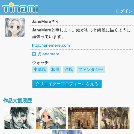
ログイン
JaneMere
さん
JaneMereと申します。絵がもっと綺麗に描くように
頑張っています。
http://janemere.com
@janemere
ウォッチ
中華風
和風
洋風
ファンタジー
クリエイタープロフィールを見る
作品支援履歴