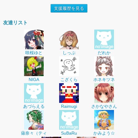
支援履歴を見る
友達リスト
咲桜ゆと
しっぷ
だれか
NIGA
こざくら
ホネキツネ
あづらえる
Raimugi
さかなやさん
薙奈々（ティ
SuBaRu
かみよう☆