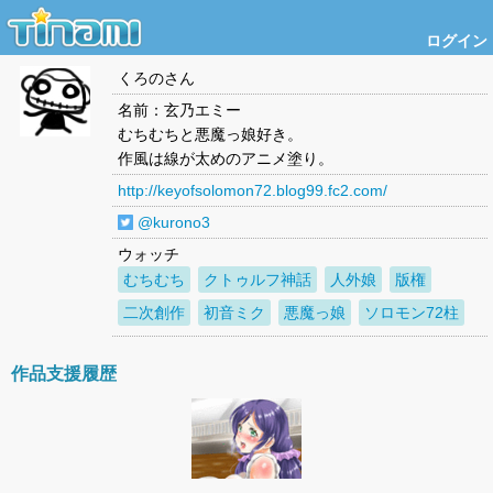
ログイン
くろの
さん
名前：玄乃エミー
むちむちと悪魔っ娘好き。
作風は線が太めのアニメ塗り。
http://keyofsolomon72.blog99.fc2.com/
@kurono3
ウォッチ
むちむち
クトゥルフ神話
人外娘
版権
二次創作
初音ミク
悪魔っ娘
ソロモン72柱
作品支援履歴