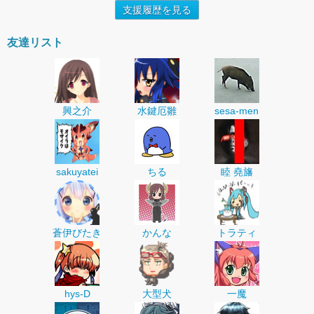
支援履歴を見る
友達リスト
興之介
水鍵厄雛
sesa-men
sakuyatei
ちる
睦 堯旛
蒼伊びたき
かんな
トラティ
hys-D
大型犬
一魔