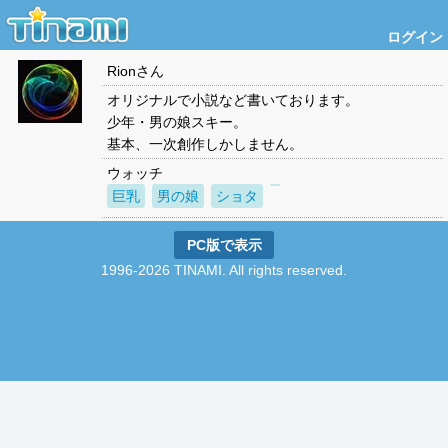
ログイン
Rion
さん
オリジナルで小説など書いております。
少年・男の娘スキー。
基本、一次創作しかしません。
ウォッチ
巨乳
男の娘
ショタ
PC版で表示
1996-2026 TINAMI. All rights reserved.