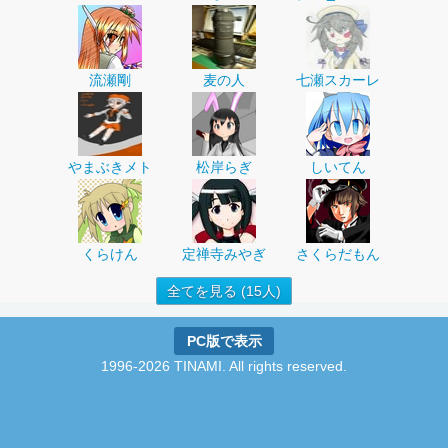
流瀬剛
麦の人
七瀬スカーレ
やまぶきメト
松岸らぎ
しいてん
くらけん
定禅寺みやぎ
さくらだもん
全てを見る (15人)
PC版で表示
1996-2026 TINAMI. All rights reserved.