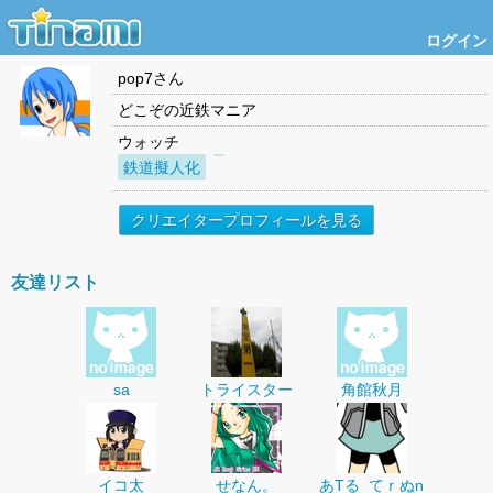
ログイン
pop7
さん
どこぞの近鉄マニア
ウォッチ
鉄道擬人化
クリエイタープロフィールを見る
友達リスト
sa
トライスター
角館秋月
イコ太
せなん。
あTる_てｒぬn