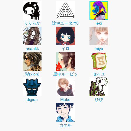
りりらが
詠伊ユータ/Y0
ieki
asaakk
イロ
miya
彩(xion)
里中ルービッ
セイユ
digion
Mako
ひび
カケル