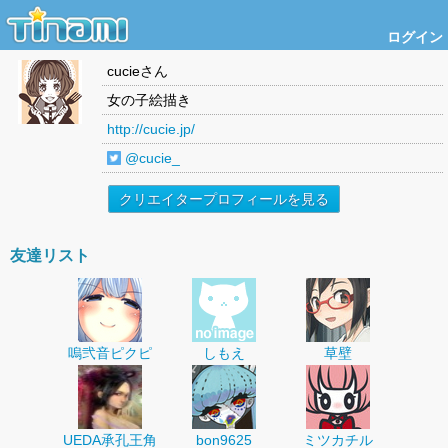
ログイン
cucie
さん
女の子絵描き
http://cucie.jp/
@cucie_
クリエイタープロフィールを見る
友達リスト
嗚弐音ピクピ
しもえ
草壁
UEDA承孔王角
bon9625
ミツカチル