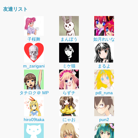
友達リスト
子桜舞
まんぼう
如月れいな
m_zarigani
ミケ猫
まるよ
タチロク＠ MP
らずチ
pdl_runa
hiro09taka
にゃお
pun2