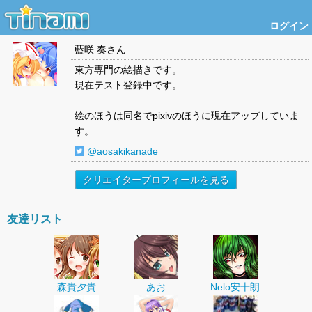
ログイン
藍咲 奏
さん
東方専門の絵描きです。
現在テスト登録中です。
絵のほうは同名でpixivのほうに現在アップしていま
す。
@aosakikanade
クリエイタープロフィールを見る
友達リスト
森貴夕貴
あお
Nelo安十朗