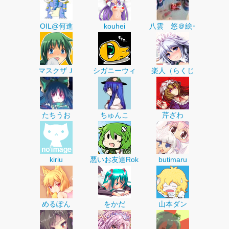
OIL@何進
kouhei
八雲 悠＠絵･
マスクザＪ
シガニーウィ
楽人（らくじ
たちうお
ちゅんこ
芹ざわ
kiriu
悪いお友達Rok
butimaru
めるぽん
をかだ
山本ダン