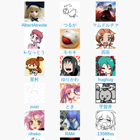
AlbertAtreide
つるが
マムドルチァ
k-なっとう
モモキ
四谷
星村
ゆりかわ
hughug
zuizi
とき
宇賀井
riheko
RAM
13988ss