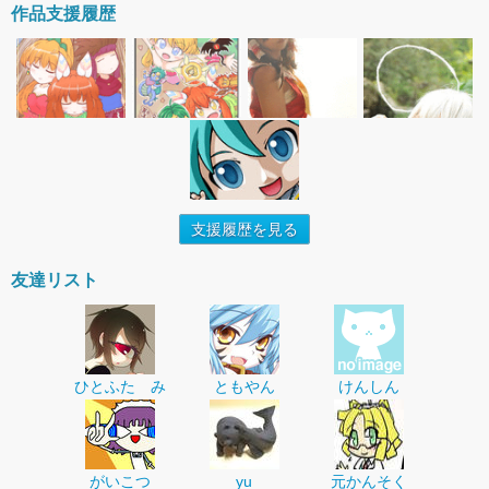
作品支援履歴
支援履歴を見る
友達リスト
ひとふた み
ともやん
けんしん
がいこつ
yu
元かんそく