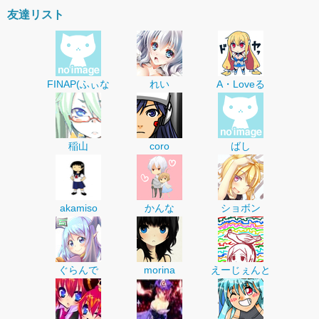
友達リスト
FINAP(ふぃな
れい
A・Loveる
稲山
coro
ばし
akamiso
かんな
ショボン
ぐらんで
morina
えーじぇんと