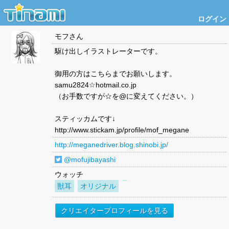
ログイン
モフ
さん
駆け出しイラストレーターです。
御用の方はこちらまでお願いします。
samu2824☆hotmail.co.jp
（お手数ですが☆を@に変えてください。）
スティッカムです↓
http://www.stickam.jp/profile/mof_megane
http://meganedriver.blog.shinobi.jp/
@mofujibayashi
ウォッチ
獣耳
オリジナル
クリエイタープロフィールを見る