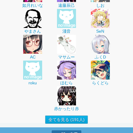
如月れいな
遠藤辰己
しお
やまさん
淺音
SeN
AC
マサムー
ふくD
roku
ほむら
らくどら
赤かったり赤
全てを見る (191人)