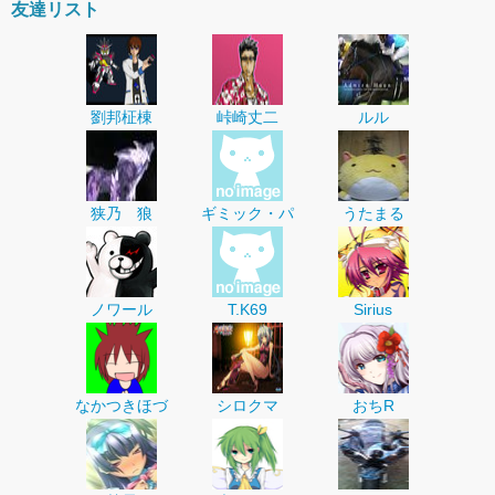
友達リスト
劉邦柾棟
峠崎丈二
ルル
狭乃 狼
ギミック・パ
うたまる
ノワール
T.K69
Sirius
なかつきほづ
シロクマ
おちR