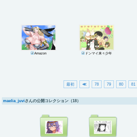
Amazon
ドンマイ来々少年
最初
≪
78
79
80
81
maelia_juvi
さんの公開コレクション（18）