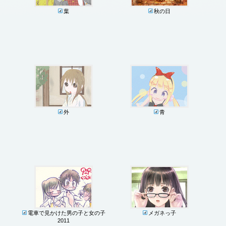
葉
秋の日
外
青
電車で見かけた男の子と女の子
メガネっ子
2011