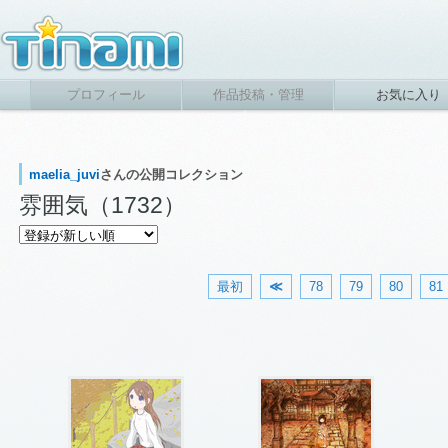
プロフィール
作品投稿・管理
お気に入り
maelia_juvi
さんの公開コレクション
雰囲気（1732）
最初
≪
78
79
80
81