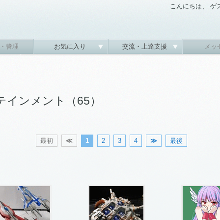
こんにちは、 ゲ
・管理
お気に入り
交流・上達支援
メッ
テインメント（65）
最初
≪
1
2
3
4
≫
最後