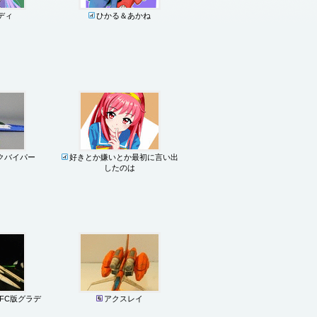
ディ
ひかる＆あかね
クバイパー
好きとか嫌いとか最初に言い出
したのは
FC版グラデ
アクスレイ
)