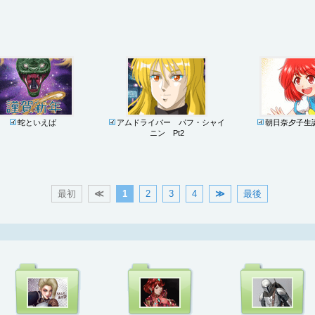
蛇といえば
アムドライバー パフ・シャイ
朝日奈夕子生誕
ニン Pt2
最初
≪
1
2
3
4
≫
最後