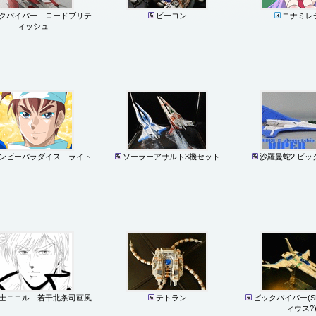
クバイパー ロードブリテ
ビーコン
コナミレ
ィッシュ
ンビーパラダイス ライト
ソーラーアサルト3機セット
沙羅曼蛇2 ビッ
士ニコル 若干北条司画風
テトラン
ビックバイパー(S
ィウス?