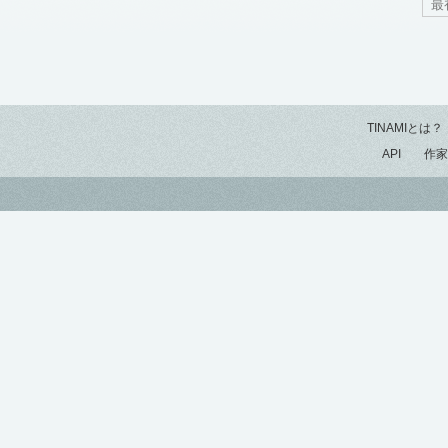
最
TINAMIとは？
API
作家