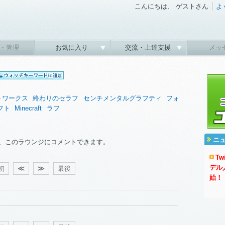
こんにちは、 ゲストさん
よ
・管理
お気に入り
交流・上達支援
メッ
トワークス
終わりのセラフ
センチメンタルグラフティ
フォ
フト
Minecraft
ラフ
ニ
、このラウンジにコメントできます。
T
デル
初
≪
≫
最後
始！