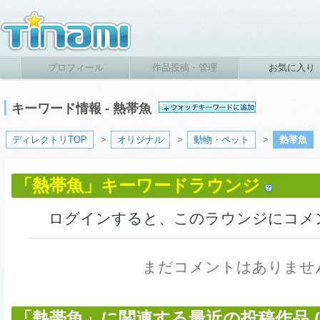
プロフィール
作品投稿・管理
お気に入り
キーワード情報 - 熱帯魚
ディレクトリTOP
>
オリジナル
>
動物・ペット
>
熱帯魚
「熱帯魚」キーワードラウンジ
ログインすると、このラウンジにコメ
まだコメントはありませ
「熱帯魚」に関連する最近の投稿作品 (8