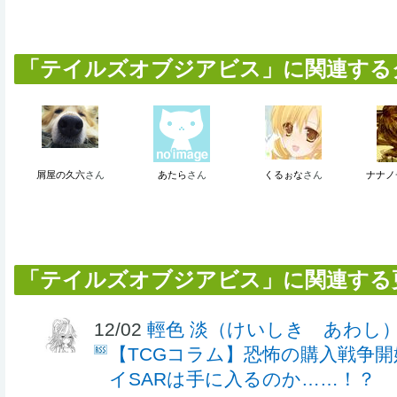
「テイルズオブジアビス」に関連するクリ
屑屋の久六
さん
あたら
さん
くるぉな
さん
ナナノ
「テイルズオブジアビス」に関連する
12/02
輕色 淡（けいしき あわし
【TCGコラム】恐怖の購入戦争
イSARは手に入るのか……！？