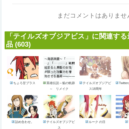
まだコメントはありませ
「テイルズオブジアビス」に関連する
品 (603)
ちょろ甘プラス
英雄伝説～焔の軌跡
テイルズオブジアビ
Twit
～ リメイク
ス18周年
詰め合わせ。
テイルズオブジアビ
ルーク の日
ス