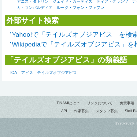
アニス・タトリン
ジェイド・カーティス
ティア・グランツ
ナ
カ・ランバルディア
ルーク・フォン・ファブレ
外部サイト検索
Yahoo!で「テイルズオブジアビス」を検
Wikipediaで「テイルズオブジアビス」を
「テイルズオブジアビス」の類義語
TOA
アビス
テイルズオブジアビス
TINAMIとは？
リンクについて
免責事項
API
作家募集
スタッフ募集
Staff B
1996-2026 T