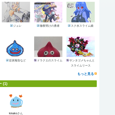
ジュレ
徹夜明けの勇者
スク水スライム娘
近状報告など
ドラクエのスライム
サンタゴメちゃんと
スライムリース
もっと見る
(1)
kinako
さん