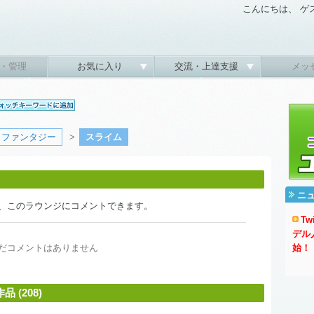
こんにちは、 ゲ
・管理
お気に入り
交流・上達支援
メッ
ファンタジー
>
スライム
ニ
、このラウンジにコメントできます。
T
デル
だコメントはありません
始！
(208)