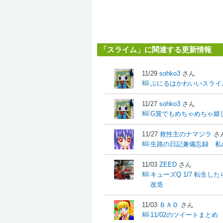
「スライム」に関連する更新情報
11/29
sohko3
さん
ぷにるはかわいいスライ
11/27
sohko3
さん
G賞でもめちゃめちゃ嬉
11/27
救性主のナマジラ
さ
生路の日記兼備忘録 私
11/03
ZEED
さん
キューズQ 1/7 転生し
改造
11/03
ＢＡＤ
さん
11/02のツイートまとめ