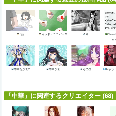
0話
キッド・ユニバース
傘
Satos
an
中華な少女2
中華少女
彩の国
happy 
「中華」に関連するクリエイター (68)