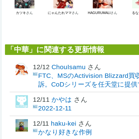
カツキ
さん
にゃんたれママ
さん
HAGURUMALI
さん
るな
「中華」に関連する更新情報
12/12
ChouIsamu
さん
FTC、MSのActivision Blizz
訴。CoDシリーズを任天堂に提供
12/11
かやは
さん
2022-12-11
12/11
haku-kei
さん
かなり好きな作例