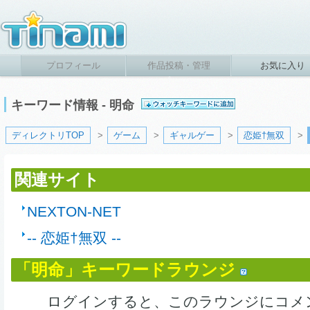
プロフィール
作品投稿・管理
お気に入り
キーワード情報 - 明命
ディレクトリTOP
>
ゲーム
>
ギャルゲー
>
恋姫†無双
>
関連サイト
NEXTON-NET
-- 恋姫†無双 --
「明命」キーワードラウンジ
ログインすると、このラウンジにコメ