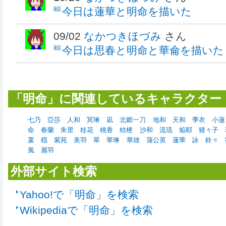
今日は蓮華と明命を描いた
09/02
なかつきほづみ
さん
今日は思春と明命と華侖を描いた
「明命」に関連しているキャラクター
七乃
亞莎
人和
冥琳
凪
北郷一刀
地和
天和
季衣
小蓮
命
春蘭
朱里
桂花
桃香
桔梗
沙和
流琉
焔耶
猪々子
稟
穏
紫苑
美羽
翠
華琳
華雄
蒲公英
蓮華
詠
鈴々
風
麗羽
外部サイト検索
Yahoo!で「明命」を検索
Wikipediaで「明命」を検索