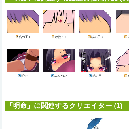
猫の子4
政務１4
猫の子3
明命
みんめい
猫の日
「明命」に関連するクリエイター (1)