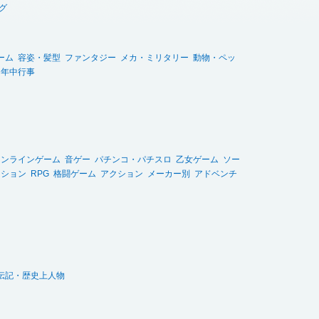
グ
ーム
容姿・髪型
ファンタジー
メカ・ミリタリー
動物・ペッ
・年中行事
オンラインゲーム
音ゲー
パチンコ・パチスロ
乙女ゲーム
ソー
ーション
RPG
格闘ゲーム
アクション
メーカー別
アドベンチ
伝記・歴史上人物