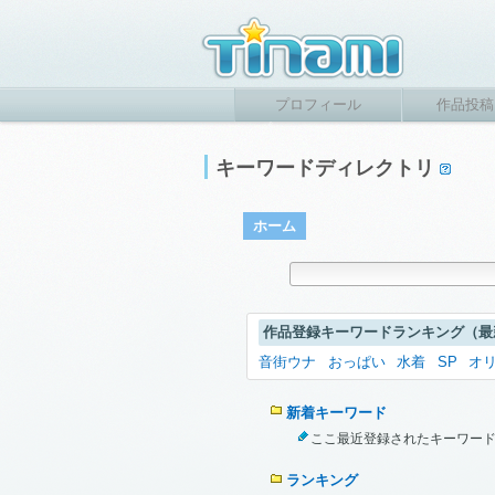
プロフィール
作品投稿
キーワードディレクトリ
ホーム
作品登録キーワードランキング（最
音街ウナ
おっぱい
水着
SP
オ
新着キーワード
ここ最近登録されたキーワー
ランキング