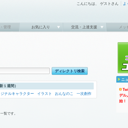
こんにちは、 ゲストさん
よ
・管理
お気に入り
交流・上達支援
メッ
ニ
新１週間）
T
リジナルキャラクター
イラスト
おんなのこ
一次創作
デル
始！
ド一覧です。